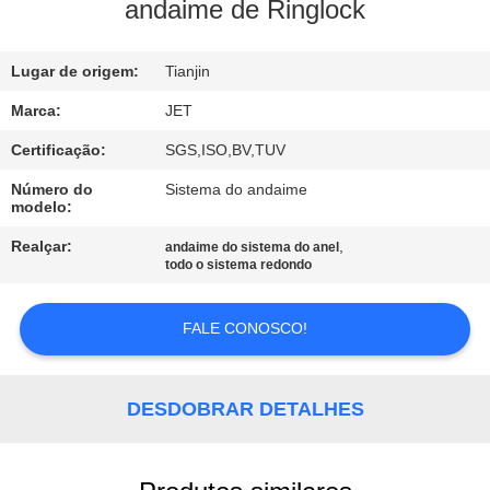
CONTROLE
andaime de Ringlock
DE
Lugar de origem:
Tianjin
QUALIDADE
Marca:
JET
ENTRE
Certificação:
SGS,ISO,BV,TUV
EM
Número do
Sistema do andaime
modelo:
CONTATO
Realçar:
,
andaime do sistema do anel
CONOSCO
todo o sistema redondo
PEÇA
FALE CONOSCO!
UMAS
CITAÇÕES
DESDOBRAR DETALHES
MAPA