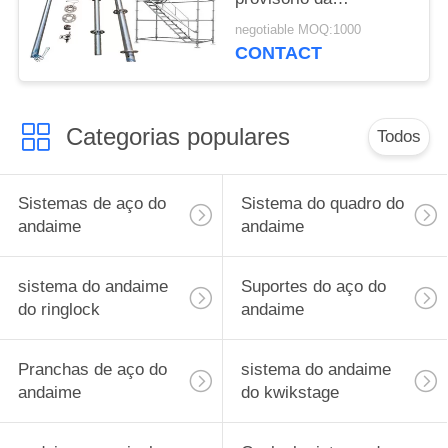
construção de sistema
negotiable MOQ:1000
do andaime de
CONTACT
Ringlock
Categorias populares
Todos
Sistemas de aço do
Sistema do quadro do
andaime
andaime
sistema do andaime
Suportes do aço do
do ringlock
andaime
Pranchas de aço do
sistema do andaime
andaime
do kwikstage