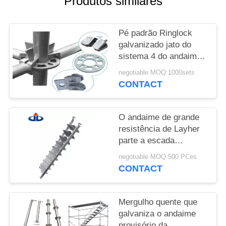
Produtos similares
DO
SITE
Pé padrão Ringlock
galvanizado jato do
PRIVACY
sistema 4 do andaime
de ASNZS Ringlock
POLICY
negotiable MOQ:1000sets
CONTACT
O andaime de grande
resistência de Layher
parte a escada
telescópica do andaime
negotiable MOQ:500 PCes
de Silverstep
CONTACT
Mergulho quente que
galvaniza o andaime
provisório da