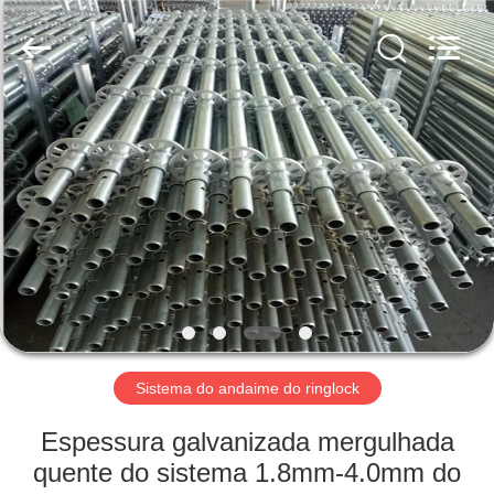
Jet
Scaffold
&
Formwork
System
Co.,
Ltd..
All
CASA
Rights
Reserved.
PRODUTOS
SOBRE
NÓS
TOUR
PELA
Sistema do andaime do ringlock
FÁBRICA
Espessura galvanizada mergulhada
quente do sistema 1.8mm-4.0mm do