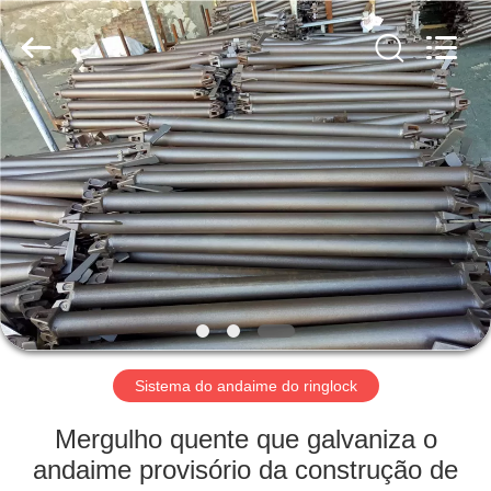
Jet
Scaffold
&
Formwork
System
Co.,
Ltd..
All
CASA
Rights
Reserved.
PRODUTOS
SOBRE
NÓS
TOUR
PELA
Sistema do andaime do ringlock
FÁBRICA
Mergulho quente que galvaniza o
andaime provisório da construção de