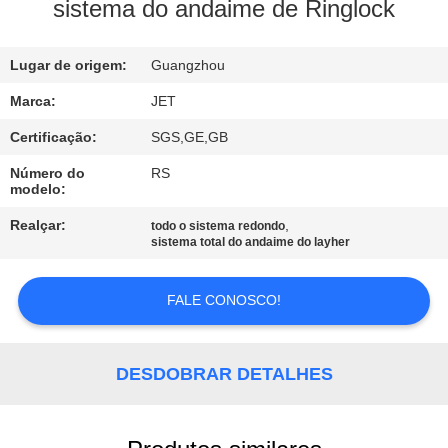
CONTROLE
sistema do andaime de Ringlock
DE
Lugar de origem:
Guangzhou
QUALIDADE
Marca:
JET
ENTRE
Certificação:
SGS,GE,GB
EM
Número do
RS
modelo:
CONTATO
Realçar:
,
todo o sistema redondo
CONOSCO
sistema total do andaime do layher
PEÇA
FALE CONOSCO!
UMAS
CITAÇÕES
DESDOBRAR DETALHES
MAPA