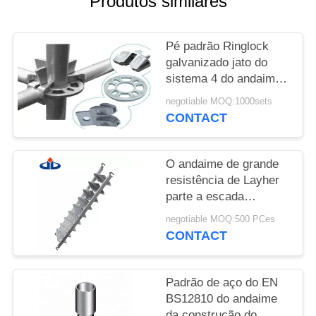
Produtos similares
DO
SITE
Pé padrão Ringlock
galvanizado jato do
PRIVACY
sistema 4 do andaime
de ASNZS Ringlock
POLICY
negotiable MOQ:1000sets
CONTACT
O andaime de grande
resistência de Layher
parte a escada
telescópica do andaime
negotiable MOQ:500 PCes
de Silverstep
CONTACT
Padrão de aço do EN
BS12810 do andaime
da construção do