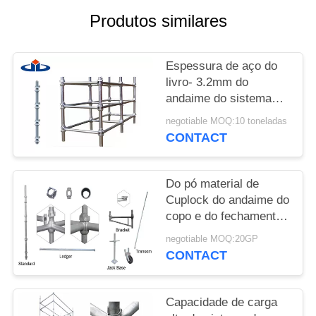
DO
Produtos similares
SITE
Espessura de aço do
PRIVACY
livro- 3.2mm do
POLICY
andaime do sistema
Ringlock do andaime
negotiable MOQ:10 toneladas
de Q345 Cuplock
CONTACT
Do pó material de
Cuplock do andaime do
copo e do fechamento
tratamento de
negotiable MOQ:20GP
superfície revestido
CONTACT
estável
Capacidade de carga