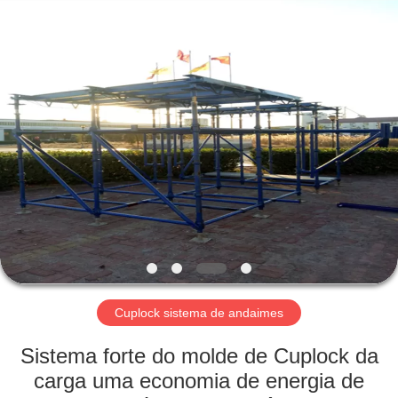
Jet
Scaffold
&
Formwork
System
Co.,
Ltd..
All
CASA
Rights
Reserved.
PRODUTOS
SOBRE
NÓS
TOUR
PELA
Cuplock sistema de andaimes
FÁBRICA
Sistema forte do molde de Cuplock da
carga uma economia de energia de