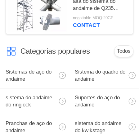
alta do sistema do
andaime de Q235
Cuplock para a
negotiable MOQ:20GP
construção civil
CONTACT
redonda
Categorias populares
Todos
Sistemas de aço do
Sistema do quadro do
andaime
andaime
sistema do andaime
Suportes do aço do
do ringlock
andaime
Pranchas de aço do
sistema do andaime
andaime
do kwikstage