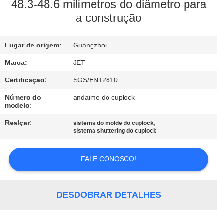
CONTROLE
48.3-48.6 milímetros do diâmetro para
a construção
DE
QUALIDADE
Lugar de origem:
Guangzhou
ENTRE
Marca:
JET
EM
Certificação:
SGS/EN12810
CONTATO
Número do
andaime do cuplock
modelo:
CONOSCO
Realçar:
,
sistema do molde do cuplock
sistema shuttering do cuplock
PEÇA
UMAS
FALE CONOSCO!
CITAÇÕES
DESDOBRAR DETALHES
MAPA