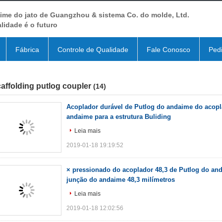
ime do jato de Guangzhou & sistema Co. do molde, Ltd.
lidade é o futuro
Fábrica
Controle de Qualidade
Fale Conosco
Ped
affolding putlog coupler
(14)
Acoplador durável de Putlog do andaime do acopl
andaime para a estrutura Buliding
Leia mais
2019-01-18 19:19:52
× pressionado do acoplador 48,3 de Putlog do an
junção do andaime 48,3 milímetros
Leia mais
2019-01-18 12:02:56