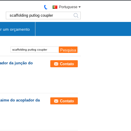
Portuguese
search
ir um orçamento
ador da junção do
Contato
daime do acoplador da
Contato