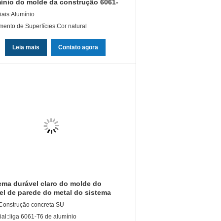
ínio do molde da construção 6061-
ara muros de cimento
iais:Alumínio
mento de Superfícies:Cor natural
Leia mais
Contato agora
ema durável claro do molde do
el de parede do metal do sistema
olde da construção
Construção concreta SU
ial::liga 6061-T6 de alumínio