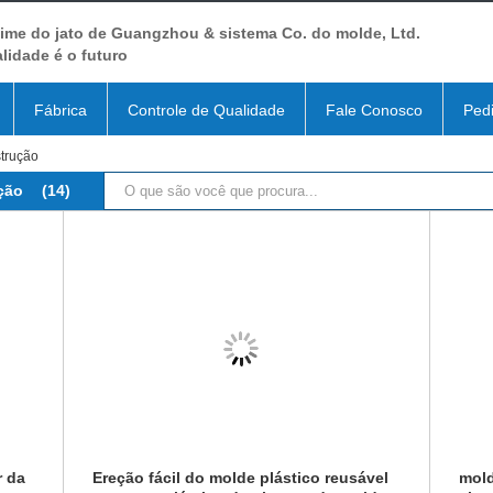
ime do jato de Guangzhou & sistema Co. do molde, Ltd.
lidade é o futuro
Fábrica
Controle de Qualidade
Fale Conosco
Ped
trução
ção
(14)
r da
Ereção fácil do molde plástico reusável
mold