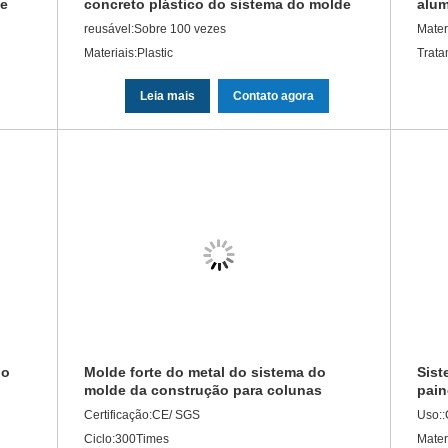
de
concreto plástico do sistema do molde
alum
T6 p
reusável:Sobre 100 vezes
Mater
Materiais:Plastic
Trata
Leia mais
Contato agora
do
Molde forte do metal do sistema do
Sist
molde da construção para colunas
pain
concretas
do m
Certificação:CE/ SGS
Uso::
Ciclo:300Times
Mater