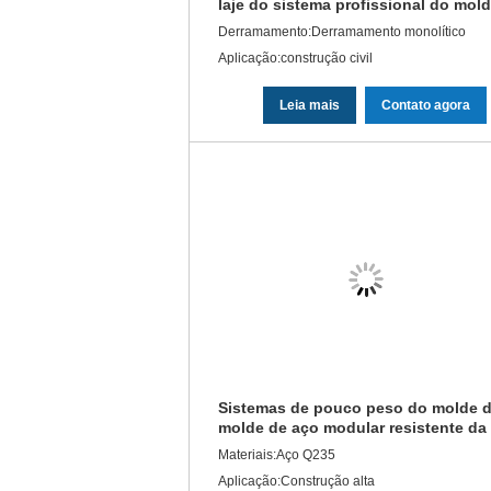
laje do sistema profissional do mol
da construção
Derramamento:Derramamento monolítico
Aplicação:construção civil
Leia mais
Contato agora
Sistemas de pouco peso do molde 
molde de aço modular resistente da
coluna
Materiais:Aço Q235
Aplicação:Construção alta