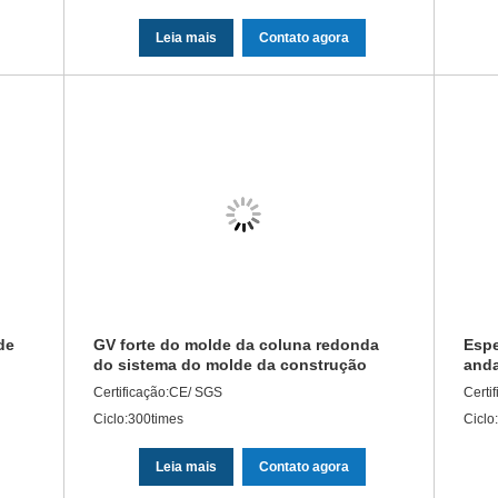
Leia mais
Contato agora
de
GV forte do molde da coluna redonda
Espe
do sistema do molde da construção
anda
aprovado
mold
Certificação:CE/ SGS
Certi
Ciclo:300times
Ciclo
Leia mais
Contato agora