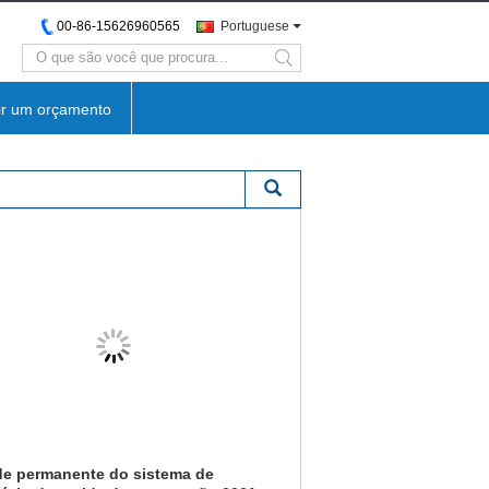
00-86-15626960565
Portuguese
search
ir um orçamento
e permanente do sistema de