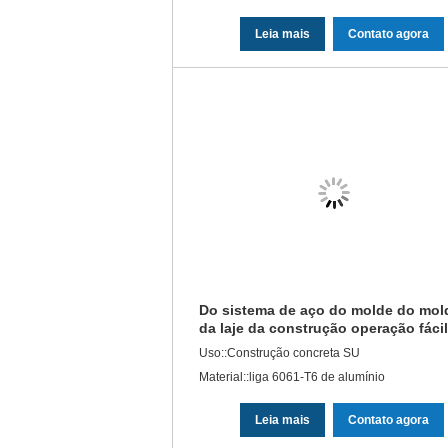
Leia mais
Contato agora
Do sistema de aço do molde do mol
da laje da construção operação fácil
suspendida parede
Uso::Construção concreta SU
Material::liga 6061-T6 de alumínio
Leia mais
Contato agora