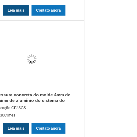
Leia mais
Contato agora
ssura concreta do molde 4mm do
ime de alumínio do sistema do
e da construção
ficação:CE/ SGS
:300times
Leia mais
Contato agora