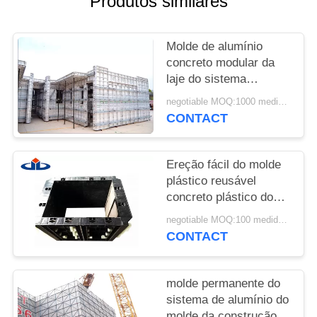
Produtos similares
DO
SITE
Molde de alumínio
concreto modular da
PRIVACY
laje do sistema
profissional do molde
POLICY
negotiable MOQ:1000 medidores quadrados
da construção
CONTACT
Ereção fácil do molde
plástico reusável
concreto plástico do
sistema do molde
negotiable MOQ:100 medidores quadrados
CONTACT
molde permanente do
sistema de alumínio do
molde da construção