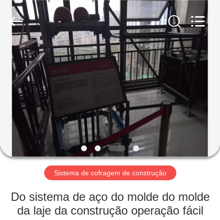
Jet
Scaffold
&
Formwork
System
Co.,
Ltd..
All
CASA
Rights
Reserved.
PRODUTOS
SOBRE
NÓS
TOUR
PELA
Sistema de cofragem de construção
FÁBRICA
Do sistema de aço do molde do molde
da laje da construção operação fácil