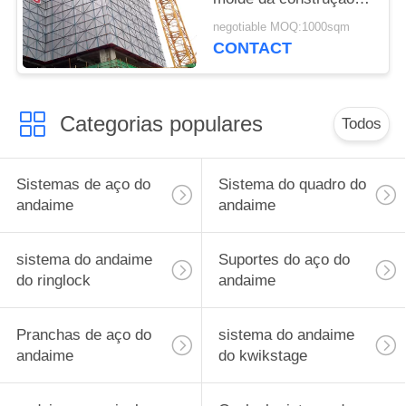
6061-T6 para muros de
negotiable MOQ:1000sqm
cimento
CONTACT
Categorias populares
Todos
Sistemas de aço do
Sistema do quadro do
andaime
andaime
sistema do andaime
Suportes do aço do
do ringlock
andaime
Pranchas de aço do
sistema do andaime
andaime
do kwikstage