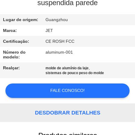
CONTROLE
suspendida parede
DE
Lugar de origem:
Guangzhou
QUALIDADE
Marca:
JET
ENTRE
Certificação:
CE ROSH FCC
EM
Número do
aluminum-001
modelo:
CONTATO
Realçar:
,
molde de alumínio da laje
CONOSCO
sistemas de pouco peso do molde
PEÇA
FALE CONOSCO!
UMAS
CITAÇÕES
DESDOBRAR DETALHES
MAPA