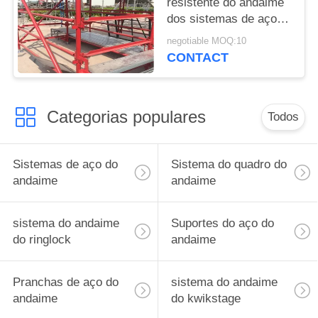
resistente do andaime
dos sistemas de aço
de alumínio do
negotiable MOQ:10
andaime de Kwikstage
CONTACT
Categorias populares
Todos
Sistemas de aço do
Sistema do quadro do
andaime
andaime
sistema do andaime
Suportes do aço do
do ringlock
andaime
Pranchas de aço do
sistema do andaime
andaime
do kwikstage