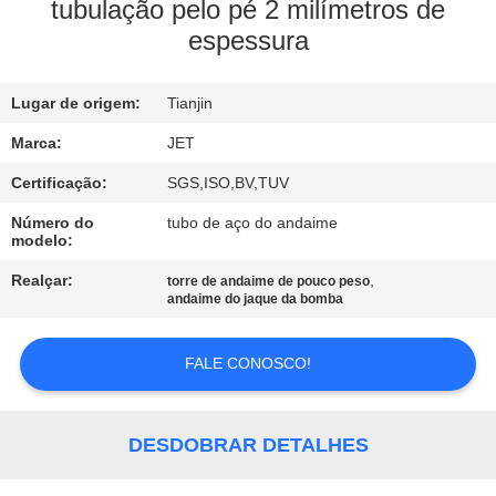
CONTROLE
tubulação pelo pé 2 milímetros de
espessura
DE
QUALIDADE
Lugar de origem:
Tianjin
ENTRE
Marca:
JET
EM
Certificação:
SGS,ISO,BV,TUV
CONTATO
Número do
tubo de aço do andaime
modelo:
CONOSCO
Realçar:
,
torre de andaime de pouco peso
andaime do jaque da bomba
PEÇA
UMAS
FALE CONOSCO!
CITAÇÕES
DESDOBRAR DETALHES
MAPA