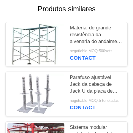
DO
Produtos similares
SITE
Material de grande
PRIVACY
resistência da
POLICY
alvenaria do andaime
do quadro do aço H
negotiable MOQ:500sets
para a construção
CONTACT
Parafuso ajustável
Jack da cabeça de
Jack U da placa de
base de Jack do giro
negotiable MOQ:5 toneladas
para o andaime de
CONTACT
Ringlock
Sistema modular