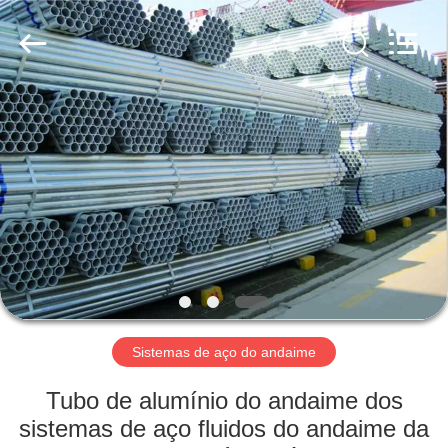
Jet
Scaffold
&
Formwork
System
Co.,
Ltd..
All
CASA
Rights
Reserved.
PRODUTOS
SOBRE
NÓS
TOUR
PELA
Sistemas de aço do andaime
FÁBRICA
Tubo de alumínio do andaime dos
sistemas de aço fluidos do andaime da