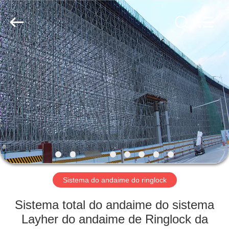
Jet
Scaffold
&
Formwork
System
Co.,
Ltd..
All
CASA
Rights
Reserved.
PRODUTOS
SOBRE
NÓS
TOUR
PELA
Sistema do andaime do ringlock
FÁBRICA
Sistema total do andaime do sistema
Layher do andaime de Ringlock da