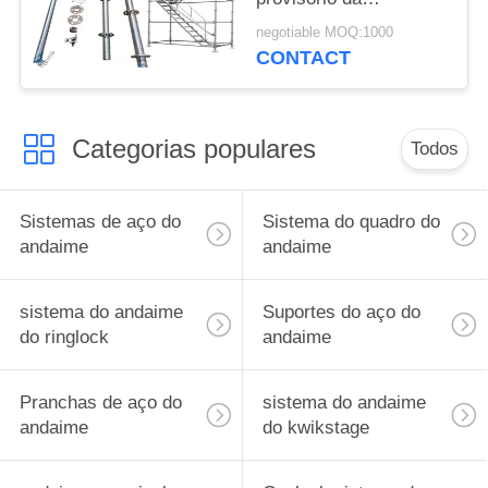
construção de sistema
negotiable MOQ:1000
do andaime de
CONTACT
Ringlock
Categorias populares
Todos
Sistemas de aço do
Sistema do quadro do
andaime
andaime
sistema do andaime
Suportes do aço do
do ringlock
andaime
Pranchas de aço do
sistema do andaime
andaime
do kwikstage