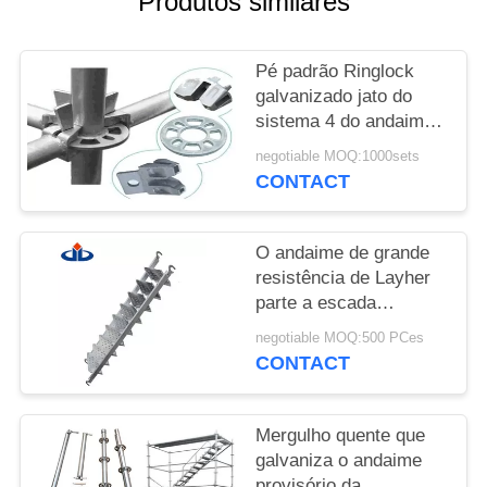
Produtos similares
DO
SITE
Pé padrão Ringlock
galvanizado jato do
PRIVACY
sistema 4 do andaime
de ASNZS Ringlock
POLICY
negotiable MOQ:1000sets
CONTACT
O andaime de grande
resistência de Layher
parte a escada
telescópica do andaime
negotiable MOQ:500 PCes
de Silverstep
CONTACT
Mergulho quente que
galvaniza o andaime
provisório da