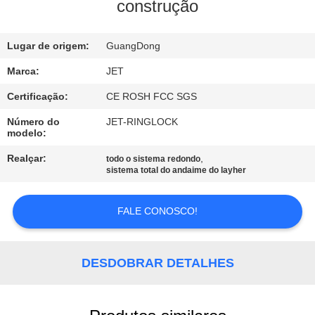
CONTROLE
construção
DE
Lugar de origem:
GuangDong
QUALIDADE
Marca:
JET
ENTRE
Certificação:
CE ROSH FCC SGS
EM
Número do
JET-RINGLOCK
modelo:
CONTATO
Realçar:
,
todo o sistema redondo
CONOSCO
sistema total do andaime do layher
PEÇA
FALE CONOSCO!
UMAS
CITAÇÕES
DESDOBRAR DETALHES
MAPA