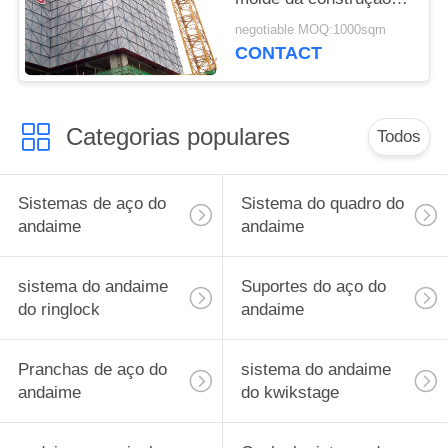
6061-T6 para muros de
negotiable MOQ:1000sqm
cimento
CONTACT
Categorias populares
Todos
Sistemas de aço do
Sistema do quadro do
andaime
andaime
sistema do andaime
Suportes do aço do
do ringlock
andaime
Pranchas de aço do
sistema do andaime
andaime
do kwikstage