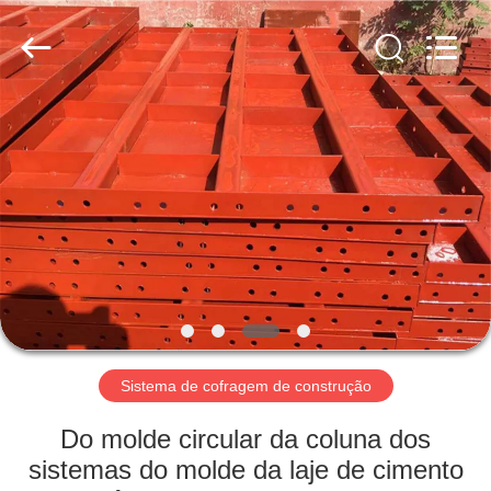
Jet
Scaffold
&
Formwork
System
Co.,
Ltd..
All
CASA
Rights
Reserved.
PRODUTOS
SOBRE
NÓS
TOUR
PELA
Sistema de cofragem de construção
FÁBRICA
Do molde circular da coluna dos
sistemas do molde da laje de cimento