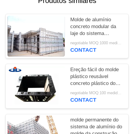
Produtos similares
DO
SITE
Molde de alumínio
concreto modular da
PRIVACY
laje do sistema
profissional do molde
POLICY
negotiable MOQ:1000 medidores quadrados
da construção
CONTACT
Ereção fácil do molde
plástico reusável
concreto plástico do
sistema do molde
negotiable MOQ:100 medidores quadrados
CONTACT
molde permanente do
sistema de alumínio do
molde da construção