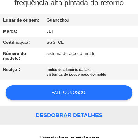
CONTROLE
frequência alta pintada do retorno
DE
Lugar de origem:
Guangzhou
QUALIDADE
Marca:
JET
ENTRE
Certificação:
SGS, CE
EM
Número do
sistema de aço do molde
modelo:
CONTATO
Realçar:
,
molde de alumínio da laje
CONOSCO
sistemas de pouco peso do molde
PEÇA
FALE CONOSCO!
UMAS
CITAÇÕES
DESDOBRAR DETALHES
MAPA